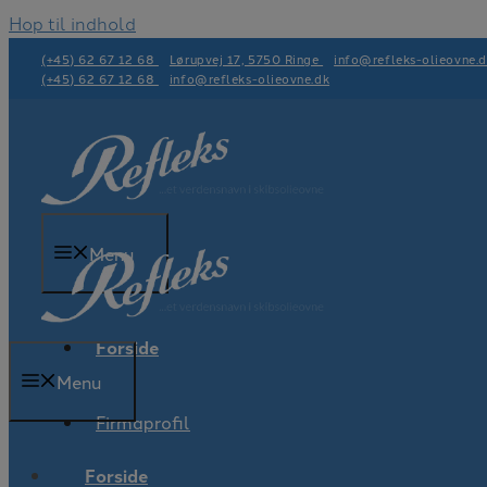
Hop til indhold
(+45) 62 67 12 68
Lørupvej 17, 5750 Ringe
info@refleks-olieovne.
(+45) 62 67 12 68
info@refleks-olieovne.dk
Menu
Forside
Menu
Firmaprofil
Forside