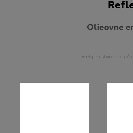
Refl
Olieovne er
Vælg en størrelse på 