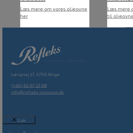
Læs mere om vores olieovne
Læs mere o
her
til olieovn
Al
Lørupvej 17, 5750 Ringe
(+45) 62 67 12 68
info@refleks-olieovne.dk
Luk