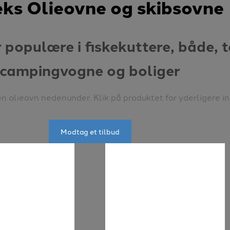
eks Olieovne og skibsovne
 populære i fiskekuttere, både, t
campingvogne og boliger
en olieovn nedenunder. Klik på produktet for yderligere i
Modtag et tilbud