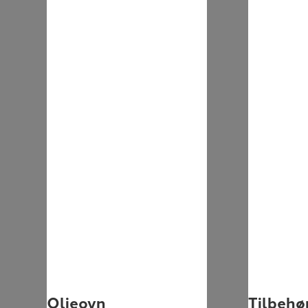
Olieovn
Tilbehø