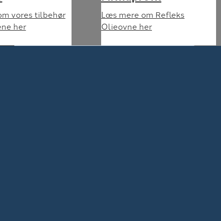
m vores tilbehør
Læs mere om Refleks
ene her
Olieovne her
le
14m3
21m3
40m3
50m3
62m3