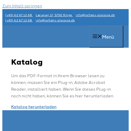
Zum Inhalt springen
(+45) 62 67 12 68
Lørupvej 17, 5750 Ringe
info@refleks-olieovne.dk
(+45) 62 67 12 68
info@refleks-olieovne.dk
Menü
Katalog
Um das PDF-Format in Ihrem Browser lesen zu
können, müssen Sie ein Plug-in, Adobe Acrobat
Reader, installiert haben. Wenn Sie dieses Plug-in
noch nicht haben, können Sie es hier herunterladen.
Katalog herunterladen