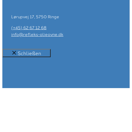
Lørupvej 17, 5750 Ringe
(+45) 62 67 12 68
info@refleks-olieovne.dk
Schließen