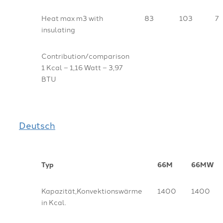
Heat max m3 with
83
103
7
insulating
Contribution/comparison
1 Kcal – 1,16 Watt – 3,97
BTU
Deutsch
Typ
66M
66MW
Kapazität,Konvektionswärme
1400
1400
in Kcal.