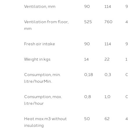
Ventilation, mm
90
114
9
Ventilation from floor,
525
760
4
mm
Fresh air intake
90
114
9
Weight in kgs
14
22
1
Consumption, min.
0,18
0,3
0,
litre/hourMin.
Consumption, max.
0,8
1,0
0,
litre/hour
Heat max m3 without
50
62
4
insulating