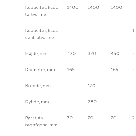
Kapacitet, kcal.
1400
1400
1400
luftvarme
Kapacitet, kcal.
1
centralvarme
Højde, mm
420
370
450
5
Diameter, mm
165
165
2
Bredde, mm
170
Dybde, mm
280
Rørstuts
70
70
70
7
røgafgang, mm