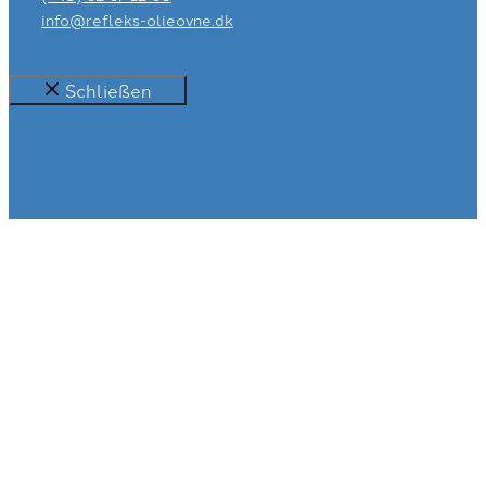
info@refleks-olieovne.dk
Schließen