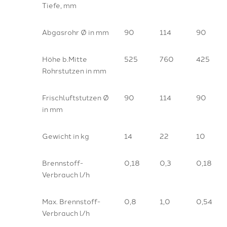
Tiefe, mm
Abgasrohr Ø in mm
90
114
90
Höhe b.Mitte
525
760
425
Rohrstutzen in mm
Frischluftstutzen Ø
90
114
90
in mm
Gewicht in kg
14
22
10
Brennstoff-
0,18
0,3
0,18
Verbrauch l/h
Max. Brennstoff-
0,8
1,0
0,54
Verbrauch l/h