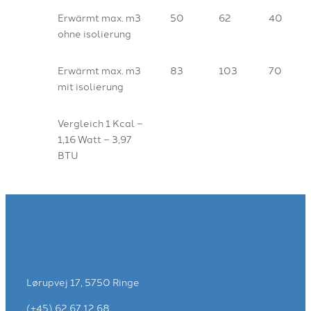
Erwärmt max. m3
50
62
40
ohne isolierung
Erwärmt max. m3
83
103
70
mit isolierung
Vergleich 1 Kcal –
1,16 Watt – 3,97
BTU
Lørupvej 17, 5750 Ringe
(+45) 62 67 12 68