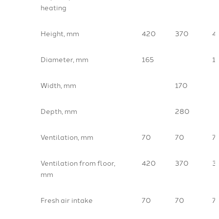
heating
Height, mm
420
370
4
Diameter, mm
165
1
Width, mm
170
Depth, mm
280
Ventilation, mm
70
70
7
Ventilation from floor,
420
370
3
mm
Fresh air intake
70
70
7