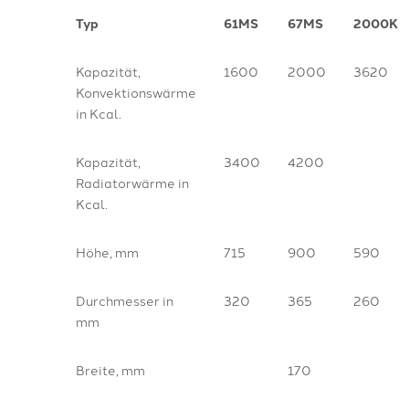
Typ
61MS
67MS
2000K
Kapazität,
1600
2000
3620
Konvektionswärme
in Kcal.
Kapazität,
3400
4200
Radiatorwärme in
Kcal.
Höhe, mm
715
900
590
Durchmesser in
320
365
260
mm
Breite, mm
170