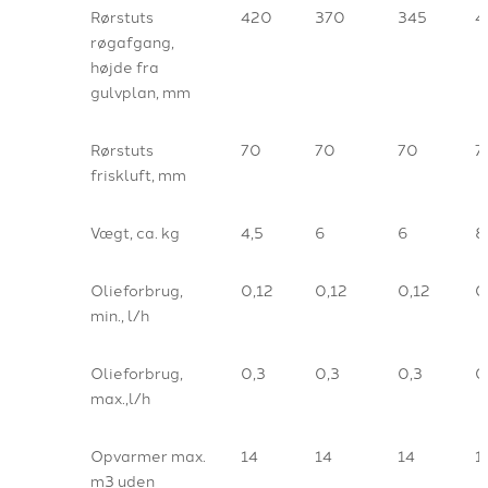
Rørstuts
420
370
345
4
røgafgang,
højde fra
gulvplan, mm
Rørstuts
70
70
70
7
friskluft, mm
Vægt, ca. kg
4,5
6
6
8
Olieforbrug,
0,12
0,12
0,12
0
min., l/h
Olieforbrug,
0,3
0,3
0,3
0
max.,l/h
Opvarmer max.
14
14
14
1
m3 uden