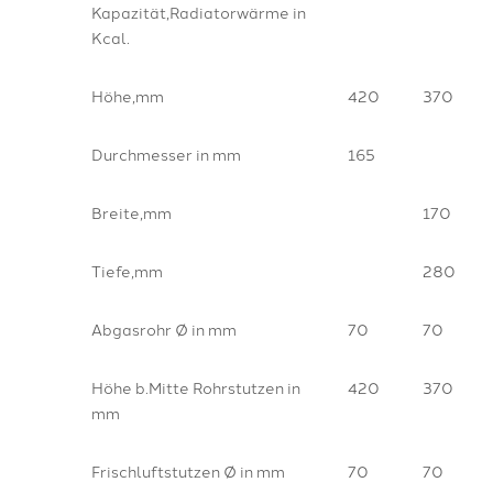
Kapazität,Radiatorwärme in
Kcal.
Höhe,mm
420
370
Durchmesser in mm
165
Breite,mm
170
Tiefe,mm
280
Abgasrohr Ø in mm
70
70
Höhe b.Mitte Rohrstutzen in
420
370
mm
Frischluftstutzen Ø in mm
70
70