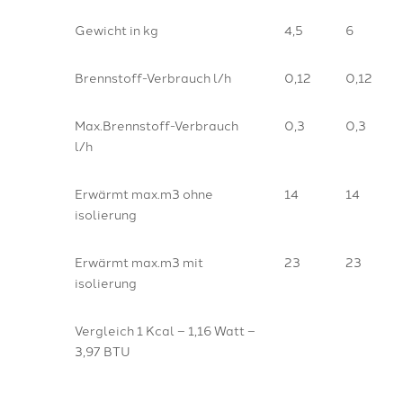
Gewicht in kg
4,5
6
Brennstoff-Verbrauch l/h
0,12
0,12
Max.Brennstoff-Verbrauch
0,3
0,3
l/h
Erwärmt max.m3 ohne
14
14
isolierung
Erwärmt max.m3 mit
23
23
isolierung
Vergleich 1 Kcal – 1,16 Watt –
3,97 BTU