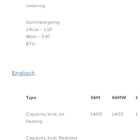
isolering
Sammenligning
1 Kcal – 1,16
Watt – 3,97
BTU
Englisch
Type
66M
66MW
6
Capacity, kcal. air
1400
1400
1
heating
Capacity, kcal. Radiator