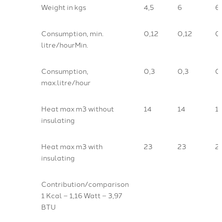
Weight in kgs
4,5
6
6
Consumption, min.
0,12
0,12
0
litre/hourMin.
Consumption,
0,3
0,3
0
max.litre/hour
Heat max m3 without
14
14
1
insulating
Heat max m3 with
23
23
2
insulating
Contribution/comparison
1 Kcal – 1,16 Watt – 3,97
BTU