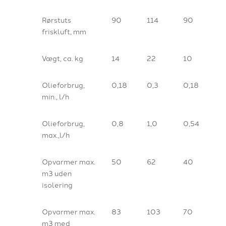
Rørstuts
90
114
90
friskluft, mm
Vægt, ca. kg
14
22
10
Olieforbrug,
0,18
0,3
0,18
min., l/h
Olieforbrug,
0,8
1,0
0,54
max.,l/h
Opvarmer max.
50
62
40
m3 uden
isolering
Opvarmer max.
83
103
70
m3 med