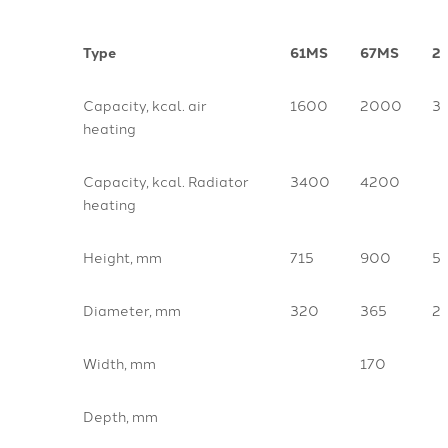
Type
61MS
67MS
2
Capacity, kcal. air
1600
2000
3
heating
Capacity, kcal. Radiator
3400
4200
heating
Height, mm
715
900
5
Diameter, mm
320
365
2
Width, mm
170
Depth, mm