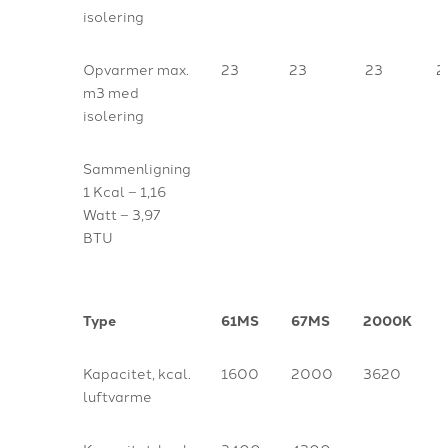
isolering
Opvarmer max.
23
23
23
2
m3 med
isolering
Sammenligning
1 Kcal – 1,16
Watt – 3,97
BTU
Type
61MS
67MS
2000K
Kapacitet, kcal.
1600
2000
3620
luftvarme