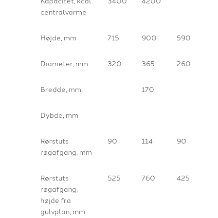
Kapacitet, kcal.
3400
4200
centralvarme
Højde, mm
715
900
590
Diameter, mm
320
365
260
Bredde, mm
170
Dybde, mm
Rørstuts
90
114
90
røgafgang, mm
Rørstuts
525
760
425
røgafgang,
højde fra
gulvplan, mm